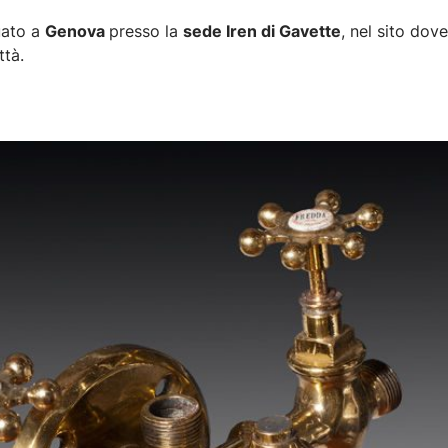
uato a
Genova
presso la
sede Iren di Gavette
, nel sito dov
ttà.