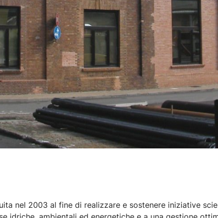
uita nel 2003 al fine di realizzare e sostenere iniziative scien
orse idriche, ambientali ed energetiche e a una gestione ottim