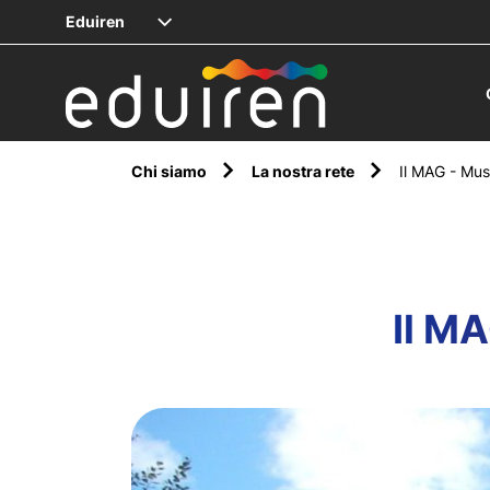
Eduiren
Chi siamo
La nostra rete
Il MAG - Mus
Il M