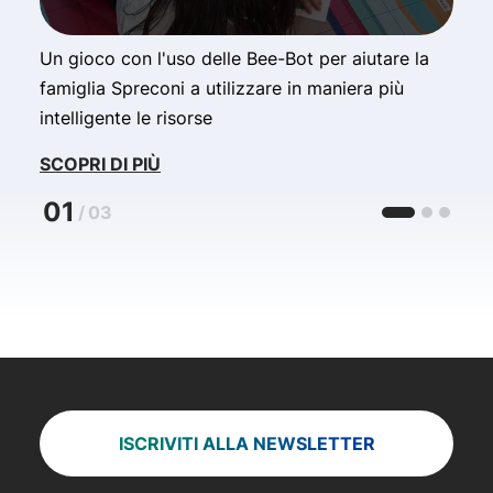
Un gioco con l'uso delle Bee-Bot per aiutare la
L
famiglia Spreconi a utilizzare in maniera più
p
intelligente le risorse
t
SCOPRI DI PIÙ
S
01
/
03
ISCRIVITI ALLA NEWSLETTER