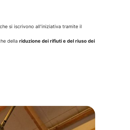
 si iscrivono all'iniziativa tramite il
che della
riduzione dei rifiuti e del riuso dei