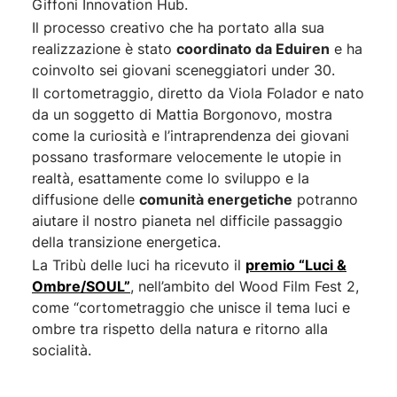
Giffoni Innovation Hub.
Il processo creativo che ha portato alla sua
Scritto da Manlio Castagna per la regia di Carlo
realizzazione è stato
coordinato da Eduiren
e ha
Argenzio il cortometraggio è la seconda
coinvolto sei giovani sceneggiatori under 30.
produzione video frutto della collaborazione tra
Il cortometraggio, diretto da Viola Folador e nato
Giffoni
e il
Gruppo Iren
.
da un soggetto di Mattia Borgonovo, mostra
come la curiosità e l’intraprendenza dei giovani
possano trasformare velocemente le utopie in
SCOPRI DI PIÙ
realtà, esattamente come lo sviluppo e la
diffusione delle
comunità energetiche
potranno
aiutare il nostro pianeta nel difficile passaggio
della transizione energetica.
La Tribù delle luci ha ricevuto il
premio “Luci &
Ombre/SOUL”
, nell’ambito del Wood Film Fest 2,
come “cortometraggio che unisce il tema luci e
ombre tra rispetto della natura e ritorno alla
socialità.