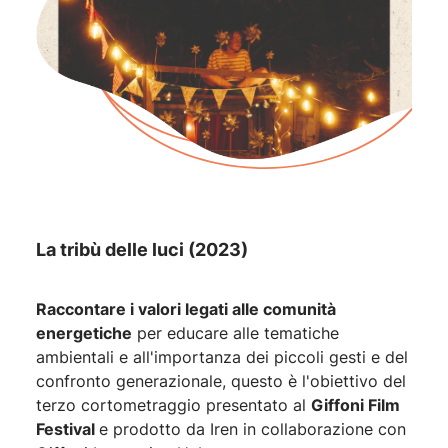
La tribù delle luci (2023)
Chiara come l’acqua (2022)
La Challenge (2021)
La Challenge, una sfida, impegna il giovane
Raccontare i valori legati alle comunità
Sensibilizzare le nuove generazioni ad un
uso
Tommy a rendere l'isola di Procida dove vive più
energetiche
consapevole e sostenibile dell'acqua
per educare alle tematiche
, evitando il
pulita, il corto è stato presentato al Giffoni Film.
ambientali e all'importanza dei piccoli gesti e del
consumo eccessivo e ingiustificato. Questo è
confronto generazionale, questo è l'obiettivo del
l’obiettivo di “
Chiara come l’acqua
”, il
terzo cortometraggio presentato al
cortometraggio che pone l’accento su un tema di
Giffoni Film
Festival
grande attualità: la tutela della risorsa idrica.
e prodotto da Iren in collaborazione con
SCOPRI DI PIÙ