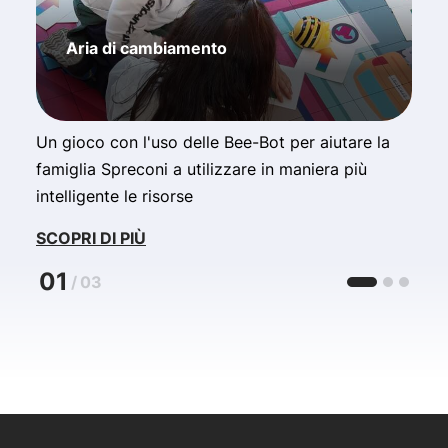
Aria di cambiamento
Un gioco con l'uso delle Bee-Bot per aiutare la
C
famiglia Spreconi a utilizzare in maniera più
c
intelligente le risorse
S
SCOPRI DI PIÙ
01
/
03