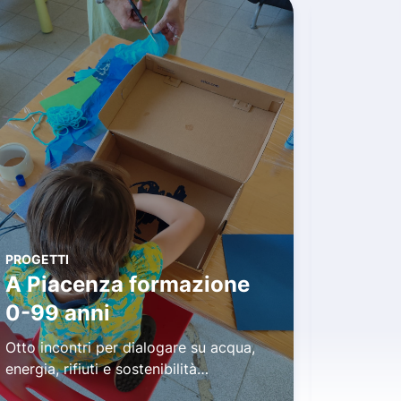
PROGETTI
A Piacenza formazione
CONCORT
0-99 anni
Conc
Otto incontri per dialogare su acqua,
l'edizion
energia, rifiuti e sostenibilità
all'acqua
ambientale