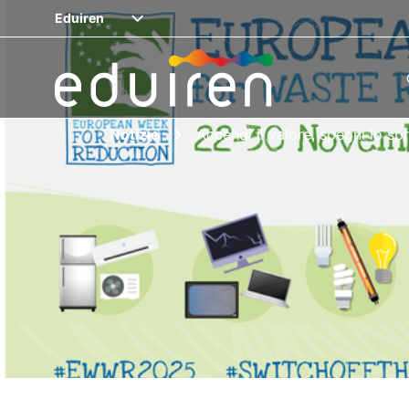
Eduiren
Notizie
Accendi il valore, spegni lo sp