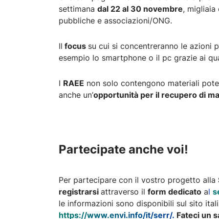
settimana
dal 22 al 30 novembre
, migliaia
pubbliche e associazioni/ONG.
Il
focus
su cui si concentreranno le azioni 
esempio lo smartphone o il pc grazie ai qu
I
RAEE
non solo contengono materiali poten
anche un’
opportunità per il recupero di m
Partecipate anche voi!
Per partecipare con il vostro progetto alla
registrarsi
attraverso il
form dedicato
a
l
s
le informazioni sono disponibili sul sito ital
https://www.envi.info/it/serr/
.
Fateci un s